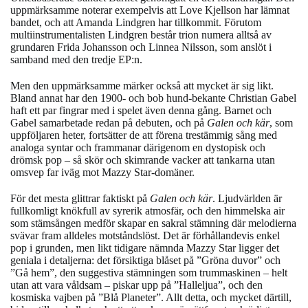
uppmärksamme noterar exempelvis att Love Kjellson har lämnat
bandet, och att Amanda Lindgren har tillkommit. Förutom
multiinstrumentalisten Lindgren består trion numera alltså av
grundaren Frida Johansson och Linnea Nilsson, som anslöt i
samband med den tredje EP:n.
Men den uppmärksamme märker också att mycket är sig likt.
Bland annat har den 1900- och bob hund-bekante Christian Gabel
haft ett par fingrar med i spelet även denna gång. Barnet och
Gabel samarbetade redan på debuten, och på
Galen och kär
, som
uppföljaren heter, fortsätter de att förena trestämmig sång med
analoga syntar och frammanar därigenom en dystopisk och
drömsk pop – så skör och skimrande vacker att tankarna utan
omsvep far iväg mot Mazzy Star-domäner.
För det mesta glittrar faktiskt på
Galen och kär
.
Ljudvärlden är
fullkomligt knökfull av syrerik atmosfär, och den himmelska air
som stämsången medför skapar en sakral stämning där melodierna
svävar fram alldeles motståndslöst. Det är förhållandevis enkel
pop i grunden, men likt tidigare nämnda Mazzy Star ligger det
geniala i detaljerna: det försiktiga blåset på ”Gröna duvor” och
”Gå hem”, den suggestiva stämningen som trummaskinen – helt
utan att vara våldsam – piskar upp på ”Halleljua”, och den
kosmiska vajben på ”Blå Planeter”. Allt detta, och mycket därtill,