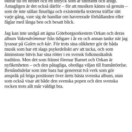
bidrar till en helhet och ett uttryck som är rättframt och ärligt.
Antagligen är det också därför – för att musiken känns så genuin –
som de inte sällan finurliga och existentiella texterna träffar rätt
varje gång, vare sig de handlar om havererade förhållanden eller
fåglar med långa ben och besatt blick.
Jag kan inte undgå att ägna Göteborgsorkestern Orkan och deras
album
Vakendrömmar
från tidigare i år en och annan tanke när jag
lyssnar på
Galen och kär
. För trots sina olikheter gör de båda
musik som har ett slags psykedeliskt arv att tacka, och som
åtminstone bitvis har sina rötter i en svensk folkmusikalisk
tradition. Men det som främst förenar Barnet och Orkan är
nyfikenheten – och den påtagliga, obotliga viljan till framåtrörelse.
Beståndsdelar som inte bara har genererat två verk som gör
anspråk på höga positioner över årets bästa svenska album, utan
som också visar att både den svenska popen och den svenska
rocken trots allt mår väldigt bra.