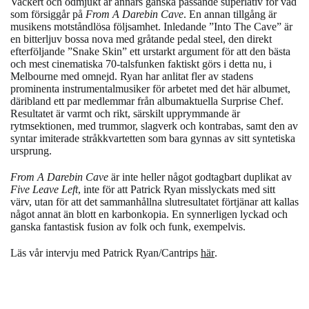
Vackert och ödmjukt är annars ganska passande superlativ för vad
som försiggår på
From A Darebin Cave
. En annan tillgång är
musikens motståndlösa följsamhet. Inledande ”Into The Cave” är
en bitterljuv bossa nova med gråtande pedal steel, den direkt
efterföljande ”Snake Skin” ett urstarkt argument för att den bästa
och mest cinematiska 70-talsfunken faktiskt görs i detta nu, i
Melbourne med omnejd. Ryan har anlitat fler av stadens
prominenta instrumentalmusiker för arbetet med det här albumet,
däribland ett par medlemmar från albumaktuella Surprise Chef.
Resultatet är varmt och rikt, särskilt upprymmande är
rytmsektionen, med trummor, slagverk och kontrabas, samt den av
syntar imiterade stråkkvartetten som bara gynnas av sitt syntetiska
ursprung.
From A Darebin Cave
är inte heller något godtagbart duplikat av
Five Leave Left
, inte för att Patrick Ryan misslyckats med sitt
värv, utan för att det sammanhållna slutresultatet förtjänar att kallas
något annat än blott en karbonkopia. En synnerligen lyckad och
ganska fantastisk fusion av folk och funk, exempelvis.
Läs vår intervju med Patrick Ryan/Cantrips
här
.