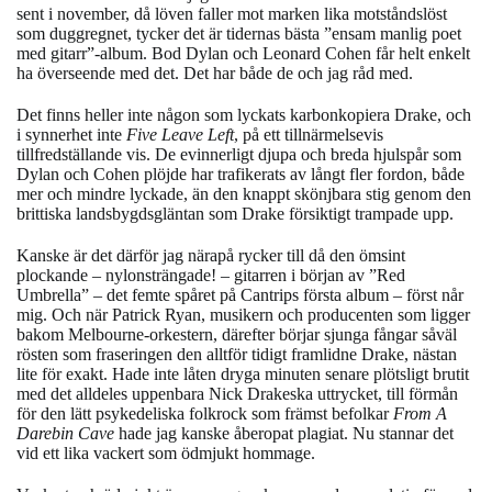
sent i november, då löven faller mot marken lika motståndslöst
som duggregnet, tycker det är tidernas bästa ”ensam manlig poet
med gitarr”-album. Bod Dylan och Leonard Cohen får helt enkelt
ha överseende med det. Det har både de och jag råd med.
Det finns heller inte någon som lyckats karbonkopiera Drake, och
i synnerhet inte
Five Leave Left
, på ett tillnärmelsevis
tillfredställande vis. De evinnerligt djupa och breda hjulspår som
Dylan och Cohen plöjde har trafikerats av långt fler fordon, både
mer och mindre lyckade, än den knappt skönjbara stig genom den
brittiska landsbygdsgläntan som Drake försiktigt trampade upp.
Kanske är det därför jag närapå rycker till då den ömsint
plockande – nylonsträngade! – gitarren i början av ”Red
Umbrella” – det femte spåret på Cantrips första album – först når
mig. Och när Patrick Ryan, musikern och producenten som ligger
bakom Melbourne-orkestern, därefter börjar sjunga fångar såväl
rösten som fraseringen den alltför tidigt framlidne Drake, nästan
lite för exakt. Hade inte låten dryga minuten senare plötsligt brutit
med det alldeles uppenbara Nick Drakeska uttrycket, till förmån
för den lätt psykedeliska folkrock som främst befolkar
From A
Darebin Cave
hade jag kanske åberopat plagiat. Nu stannar det
vid ett lika vackert som ödmjukt hommage.