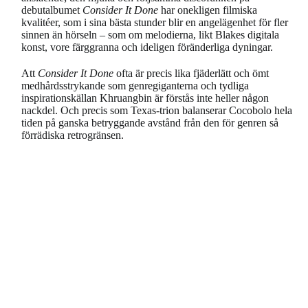
debutalbumet
Consider It Done
har onekligen filmiska
kvalitéer, som i sina bästa stunder blir en angelägenhet för fler
sinnen än hörseln – som om melodierna, likt Blakes digitala
konst, vore färggranna och ideligen föränderliga dyningar.
Att
Consider It Done
ofta är precis lika fjäderlätt och ömt
medhårdsstrykande som genregiganterna och tydliga
inspirationskällan Khruangbin är förstås inte heller någon
nackdel. Och precis som Texas-trion balanserar Cocobolo hela
tiden på ganska betryggande avstånd från den för genren så
förrädiska retrogränsen.