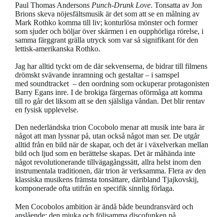
Paul Thomas Andersons
Punch-Drunk Love
. Tonsatta av Jon
Brions skeva nöjesfältsmusik är det som att se en målning av
Mark Rothko komma till liv; konturlösa mönster och former
som sjuder och böljar över skärmen i en oupphörliga rörelse, i
samma färggrant grälla utryck som var så signifikant för den
lettisk-amerikanska Rothko.
Jag har alltid tyckt om de där sekvenserna, de bidrar till filmens
drömskt svävande inramning och gestaltar – i samspel
med soundtracket – den oordning som ockuperar protagonisten
Barry Egans inre. I de brokiga färgernas oförmåga att komma
till ro går det liksom att se den själsliga våndan. Det blir rentav
en fysisk upplevelse.
Den nederländska trion Cocobolo menar att musik inte bara är
något att man lyssnar på, utan också något man ser. De utgår
alltid från en bild när de skapar, och det är i växelverkan mellan
bild och ljud som en berättelse skapas. Det är måhända inte
något revolutionerande tillvägagångssätt, allra helst inom den
instrumentala traditionen, där trion är verksamma. Flera av den
klassiska musikens främsta tonsättare, däribland Tjajkovskij,
komponerade ofta utifrån en specifik sinnlig förlaga.
Men Cocobolos ambition är ändå både beundransvärd och
anslående; den mjuka och följsamma discofunken på