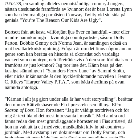
1952-78
, en samling alldeles oemotståndliga country-bangers,
nästan uteslutande framförda av kvinnor; det är bara Loretta Lynn
som har den manliga parhästen Conway Twitty vid sin sida på
geniala ”You’re The Reason Our Kids Are Ugly”.
Bortsett från att kasta välförtjänt ljus över en handfull – mer eller
mindre namnkunniga – kvinnliga countryartister, såsom Dolly
Parton, Bobbie Gentry och Norma Jean, är samlingen också en
rent berättarteknisk njutning. Frågan är om det finns någon annan
genre som kan berätta en historia så okonstlat och vardaligt
vackert som countryn, och företrädesvis då den som författats och
framförts av just kvinnor? Jag tror inte det. Känn bara på den
kusliga stämningen i ”Saunders Ferry Lane” av Sammi Smith,
eller nicka inkännande åt den hyckleriblottande novellen i Jeanne
C. Rileys ”Harper Valley P.T.A.”, som båda återfinns på ovan
nämnda antologi.
”Kärnan i allt jag gjort under alla år har varit storytelling”, berättar
den numer Rättviksbaserade Fia i pressreleasen till nya EP:n
Season of Loss.
Hon
fortsätter: ”Jag är väldigt textdriven och för
mig är text bland det mest intressanta i musik”. Med andra ord
fanns redan den mest grundläggande hörnstenen i Fias artisteri, då
hon nu valt att ta ett medvetet musikaliskt kliv in på countryns
jordmån. Med avstamp i en dokumentär om Dolly Parton, och
ingivelsen att man både kan och får skriva om allting, satte Fia –