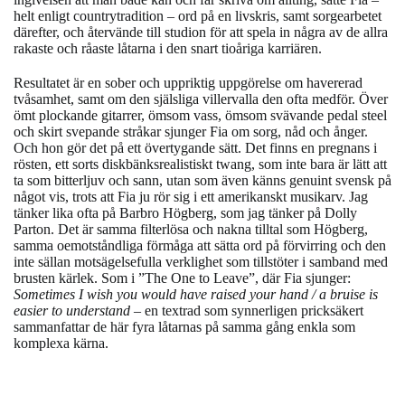
helt enligt countrytradition – ord på en livskris, samt sorgearbetet
därefter, och återvände till studion för att spela in några av de allra
rakaste och råaste låtarna i den snart tioåriga karriären.
Resultatet är en sober och uppriktig uppgörelse om havererad
tvåsamhet, samt om den själsliga villervalla den ofta medför.
Över
ömt plockande gitarrer, ömsom vass, ömsom svävande pedal steel
och skirt svepande stråkar sjunger Fia om sorg, nåd och ånger.
Och hon gör det på ett övertygande sätt. Det finns en pregnans i
rösten, ett sorts diskbänksrealistiskt twang, som inte bara är lätt att
ta som bitterljuv och sann, utan som även känns genuint svensk på
något vis, trots att Fia ju rör sig i ett amerikanskt musikarv. Jag
tänker lika ofta på Barbro Högberg, som jag tänker på Dolly
Parton. Det är samma filterlösa och nakna tilltal som Högberg,
samma oemotståndliga förmåga att sätta ord på förvirring och den
inte sällan motsägelsefulla verklighet som tillstöter i samband med
brusten kärlek. Som i ”The One to Leave”, där Fia sjunger:
Sometimes I wish you would have raised your hand / a bruise is
easier to understand
– en textrad som synnerligen pricksäkert
sammanfattar de här fyra låtarnas på samma gång enkla som
komplexa kärna.