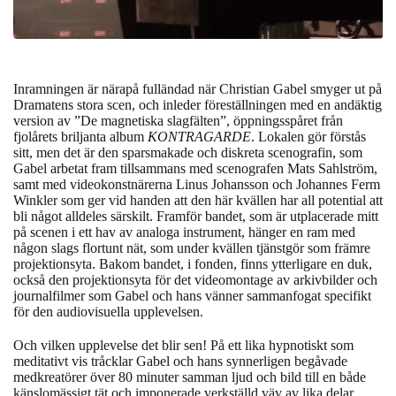
Inramningen är närapå fulländad när Christian Gabel smyger ut på
Dramatens stora scen, och inleder föreställningen med en andäktig
version av ”De magnetiska slagfälten”, öppningsspåret från
fjolårets briljanta album
KONTRAGARDE
.
Lokalen gör förstås
sitt, men det är den sparsmakade och diskreta scenografin,
som
Gabel arbetat fram tillsammans
med scenografen Mats Sahlström,
samt med
videokonstnärerna Linus Johansson och Johannes Ferm
Winkler som ger vid handen att den här kvällen har all potential att
bli något alldeles särskilt. Framför bandet, som är utplacerade mitt
på scenen i ett hav av analoga instrument, hänger en ram med
någon slags flortunt nät, som under kvällen tjänstgör som främre
projektionsyta. Bakom bandet, i fonden, finns ytterligare en duk,
också den projektionsyta för det videomontage av arkivbilder och
journalfilmer som Gabel och hans vänner sammanfogat specifikt
för den audiovisuella upplevelsen.
Och vilken upplevelse det blir sen!
På ett lika hypnotiskt som
meditativt vis tråcklar Gabel
och hans synnerligen begåvade
medkreatörer
över 80 minuter samman ljud och bild till en både
känslomässigt tät och imponerade verkställd väv av lika delar