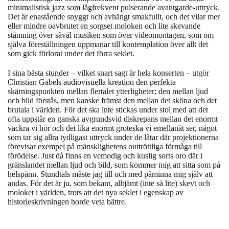
minimalistisk jazz som lågfrekvent pulserande avantgarde-uttryck.
Det är enastående snyggt och avhängt smakfullt, och det vilar mer
eller mindre oavbrutet en sorgset moloken och lite skevande
stämning över såväl musiken som över videomontagen, som om
själva föreställningen uppmanar till kontemplation över allt det
som gick förlorat under det förra seklet.
I sina bästa stunder – vilket snart sagt är hela konserten – utgör
Christian Gabels audiovisuella kreation den perfekta
skärningspunkten mellan flertalet ytterligheter; den mellan ljud
och bild förstås, men kanske främst den mellan det sköna och det
brutala i världen. För det ska inte stickas under stol med att det
ofta uppstår en ganska avgrundsvid diskrepans mellan det enormt
vackra vi hör och det lika enormt groteska vi emellanåt ser, något
som tar sig allra tydligast uttryck under de låtar där projektionerna
förevisar exempel på mänsklighetens outtröttliga förmåga till
förödelse.
Just då finns en vemodig och kuslig sorts oro där i
gränslandet mellan ljud och bild, som kommer mig att sitta som på
helspänn. Stundtals måste jag till och med påminna mig själv att
andas. För det är ju, som bekant, alltjämt (inte så lite) skevt och
moloket i världen, trots att det nya seklet i egenskap av
historieskrivningen borde veta bättre.