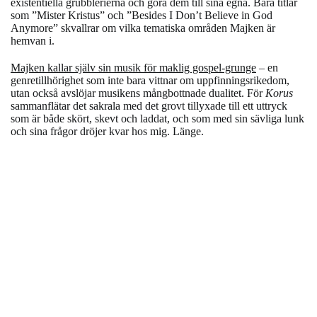
existentiella grubblerierna och göra dem till sina egna. Bara titlar
som ”Mister Kristus” och ”Besides I Don’t Believe in God
Anymore” skvallrar om vilka tematiska områden Majken är
hemvan i.
Majken kallar själv sin musik för maklig gospel-grunge
– en
genretillhörighet som inte bara vittnar om uppfinningsrikedom,
utan också avslöjar musikens mångbottnade dualitet. För
Korus
sammanflätar det sakrala med det grovt tillyxade till ett uttryck
som är både skört, skevt och laddat, och som med sin sävliga lunk
och sina frågor dröjer kvar hos mig. Länge.