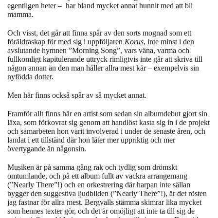
egentligen heter –
har bland mycket annat hunnit med att bli
mamma.
Och visst, det går att finna spår av den sorts mognad som ett
föräldraskap för med sig i uppföljaren
Korus
, inte minst i den
avslutande hymnen ”Morning Song”, vars väna, varma och
fullkomligt kapitulerande uttryck rimligtvis inte går att skriva till
någon annan än den man håller allra mest kär – exempelvis sin
nyfödda dotter.
Men här finns också spår av så mycket annat.
Framför allt finns här en artist som sedan sin albumdebut gjort sin
läxa, som förkovrat sig genom att handlöst kasta sig in i de projekt
och samarbeten hon varit involverad i under de senaste åren, och
landat i ett tillstånd där hon låter mer uppriktig och mer
övertygande än någonsin.
Musiken är på samma gång rak och tydlig som drömskt
omtumlande, och på ett album fullt av vackra arrangemang
(”Nearly There”!) och en orkestrering där harpan inte sällan
bygger den suggestiva ljudbilden
(”Nearly There”!)
, är det rösten
jag fastnar för allra mest. Bergvalls stämma skimrar lika mycket
som hennes texter gör, och det är omöjligt att inte ta till sig de